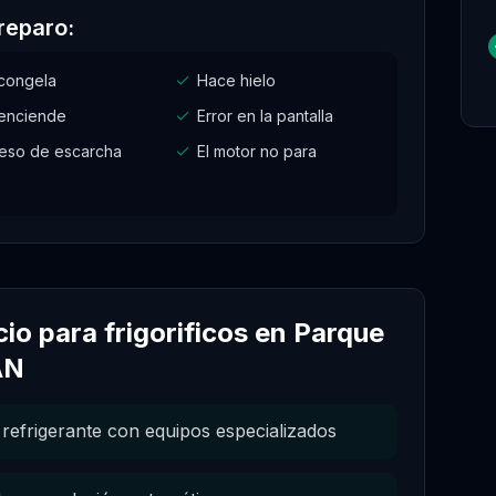
reparo:
congela
Hace hielo
enciende
Error en la pantalla
eso de escarcha
El motor no para
cio para
frigorificos
en
Parque
AN
refrigerante con equipos especializados