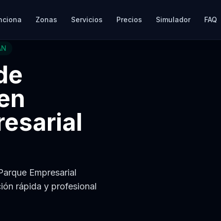
nciona
Zonas
Servicios
Precios
Simulador
FAQ
AN
de
en
esarial
 Parque Empresarial
ión rápida y profesional