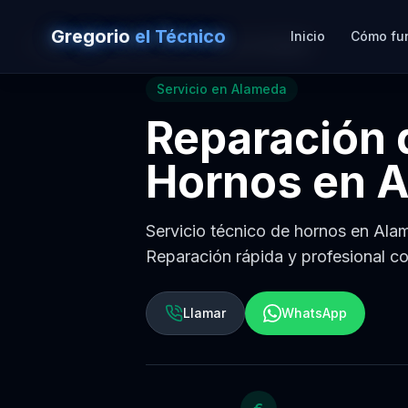
Gregorio
el Técnico
Inicio
Cómo fu
Volver a
Reparación de Hornos en Sevilla
Servicio en
Alameda
Reparación 
Hornos
en
A
Servicio técnico de hornos en Alame
Reparación rápida y profesional co
Llamar
WhatsApp