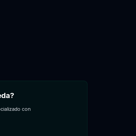
Asistente
Asistente
Hola, soy el asistente de Gregorio. Puedo
pedir, reagendar o cancelar citas desde este
chat, consultando la agenda real.
eda?
cializado con