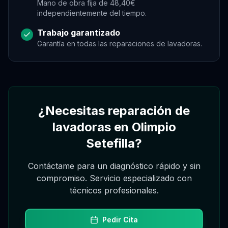
Mano de obra fija de 48,40€
independientemente del tiempo.
Trabajo garantizado
Garantía en todas las reparaciones de
lavadoras
.
Asistente Virtual
Asistente
Asistente
¿Necesitas reparación de
Hola, soy el asistente de Gregorio. Puedo
pedir, reagendar o cancelar citas desde este
lavadoras en Olimpio
chat, consultando la agenda real.
Setefilla?
Contáctame para un diagnóstico rápido y sin
compromiso. Servicio especializado con
técnicos profesionales.
Pedir Cita