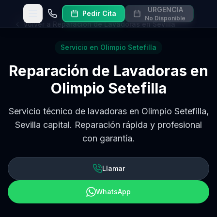
URGENCIA
Pedir Cita
Abrir menú
Llamar
No Disponible
Volver a
Reparación de Lavadoras en Sevilla
Servicio en
Olimpio Setefilla
Reparación de Lavadoras
en
Olimpio Setefilla
Servicio técnico de lavadoras en Olimpio Setefilla,
Sevilla capital. Reparación rápida y profesional
con garantía.
Llamar
WhatsApp