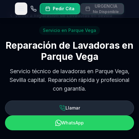
URGENCIA
Pedir Cita
Abrir menú
Llamar
No Disponible
Volver a
Reparación de Lavadoras en Sevilla
Servicio en
Parque Vega
Reparación de Lavadoras
en
Parque Vega
Servicio técnico de lavadoras en Parque Vega,
Sevilla capital. Reparación rápida y profesional
con garantía.
Llamar
WhatsApp