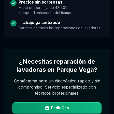
Precios sin sorpresas
Mano de obra fija de 48,40€
independientemente del tiempo.
Asistente Virtual
Trabajo garantizado
Asistente
Garantía en todas las reparaciones de
lavadoras
.
Asistente
Hola, soy el asistente de Gregorio. Puedo
pedir, reagendar o cancelar citas desde este
¿Necesitas reparación de
chat, consultando la agenda real.
lavadoras en Parque Vega?
Contáctame para un diagnóstico rápido y sin
compromiso. Servicio especializado con
técnicos profesionales.
Pedir Cita