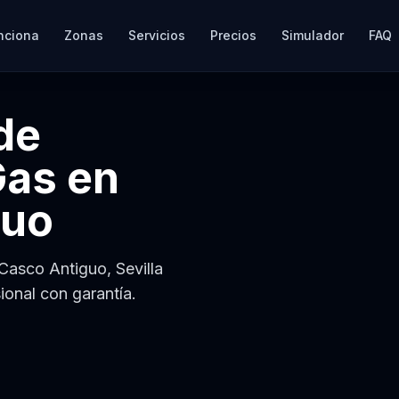
nciona
Zonas
Servicios
Precios
Simulador
FAQ
de
Gas
en
guo
Casco Antiguo, Sevilla
ional con garantía.