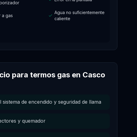
porizador
Agua no suficientemente
r a gas
caliente
icio para
termos gas
en
Casco
l sistema de encendido y seguridad de llama
yectores y quemador