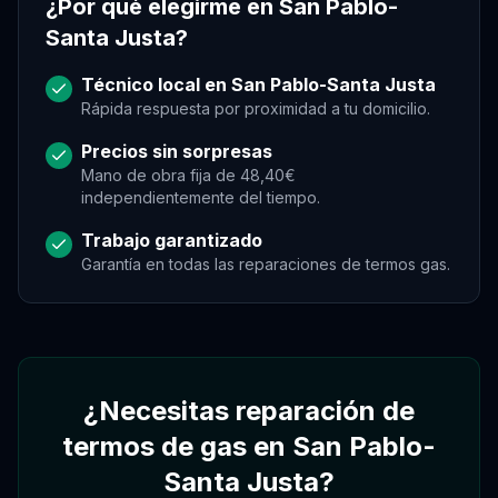
¿Por qué elegirme en
San Pablo-
Santa Justa
?
Técnico local en
San Pablo-Santa Justa
Rápida respuesta por proximidad a tu domicilio.
Precios sin sorpresas
Mano de obra fija de 48,40€
independientemente del tiempo.
Trabajo garantizado
Garantía en todas las reparaciones de
termos gas
.
Asistente Virtual
Asistente
Asistente
¿Necesitas reparación de
Hola, soy el asistente de Gregorio. Puedo
pedir, reagendar o cancelar citas desde este
termos de gas en San Pablo-
chat, consultando la agenda real.
Santa Justa?