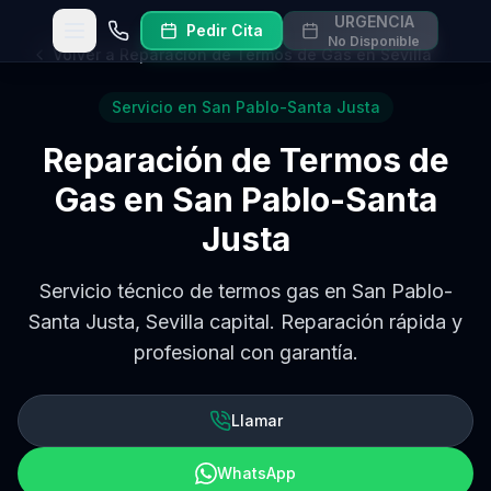
URGENCIA
Pedir Cita
Abrir menú
Llamar
No Disponible
Volver a
Reparación de Termos de Gas en Sevilla
Servicio en
San Pablo-Santa Justa
Reparación de Termos de
Gas
en
San Pablo-Santa
Justa
Servicio técnico de termos gas en San Pablo-
Santa Justa, Sevilla capital. Reparación rápida y
profesional con garantía.
Llamar
WhatsApp