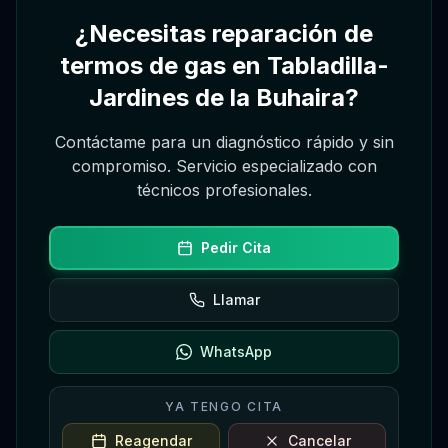
Asistente
¿Necesitas reparación de
Hola, soy el asistente de Gregorio. Puedo
pedir, reagendar o cancelar citas desde este
termos de gas en Tabladilla-
chat, consultando la agenda real.
Jardines de la Buhaira?
Contáctame para un diagnóstico rápido y sin
compromiso. Servicio especializado con
técnicos profesionales.
Pedir Cita
Llamar
WhatsApp
YA TENGO CITA
Reagendar
Cancelar