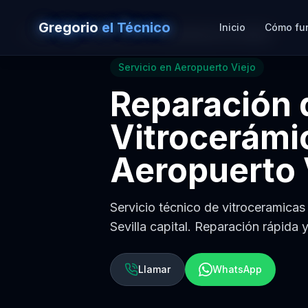
Gregorio
el Técnico
Inicio
Cómo fu
Volver a
Reparación de Vitrocerámicas en Sevilla
Servicio en
Aeropuerto Viejo
Reparación 
Vitrocerámi
Aeropuerto 
Servicio técnico de vitroceramicas
Sevilla capital. Reparación rápida 
Llamar
WhatsApp