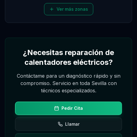
Asistente Virtual
Asistente
Ver más zonas
Asistente
Hola, soy el asistente de Gregorio. Puedo
pedir, reagendar o cancelar citas desde este
¿Necesitas reparación de
chat, consultando la agenda real.
calentadores eléctricos?
Contáctame para un diagnóstico rápido y sin
compromiso. Servicio en toda Sevilla con
técnicos especializados.
Pedir Cita
Llamar