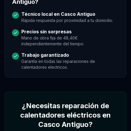
Antiguo
?
Técnico local en
Casco Antiguo
Rápida respuesta por proximidad a tu domicilio.
Precios sin sorpresas
Mano de obra fija de 48,40€
independientemente del tiempo.
Trabajo garantizado
Garantía en todas las reparaciones de
calentadores electricos
.
Asistente Virtual
Asistente
Asistente
¿Necesitas reparación de
Hola, soy el asistente de Gregorio. Puedo
pedir, reagendar o cancelar citas desde este
calentadores eléctricos en
chat, consultando la agenda real.
Casco Antiguo?